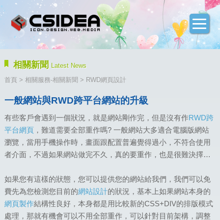
相關新聞
Latest News
首頁
>
相關服務-相關新聞
> RWD網頁設計
一般網站與RWD跨平台網站的升級
有些客戶會遇到一個狀況，就是網站剛作完，但是沒有作
RWD跨
平台網頁
，難道需要全部重作嗎? 一般網站大多適合電腦版網站
瀏覽，當用手機操作時，畫面跟配置普遍覺得過小，不符合使用
者介面，不過如果網站做完不久，真的要重作，也是很難決擇…
如果您有這樣的狀態，您可以提供您的網站給我們，我們可以免
費先為您檢測您目前的
網站設計
的狀況，基本上如果網站本身的
網頁製作
結構性良好，本身都是用比較新的CSS+DIV的排版模式
處理，那就有機會可以不用全部重作，可以針對目前架構，調整